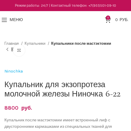
Режим работы: 24/7 | Контактный телефон:
+7(951)501-09-10
0
МЕНЮ
0
РУБ.
Главная
Купальники
Купальники после мастэктомии
Нажмите, чтобы увеличить
Ninochka
Купальник для экзопротеза
молочной железы Ниночка 6-22
8800
руб.
Купальник после мастэктомии имеет встроенный лиф с
двусторонними кармашками из специальных тканей для