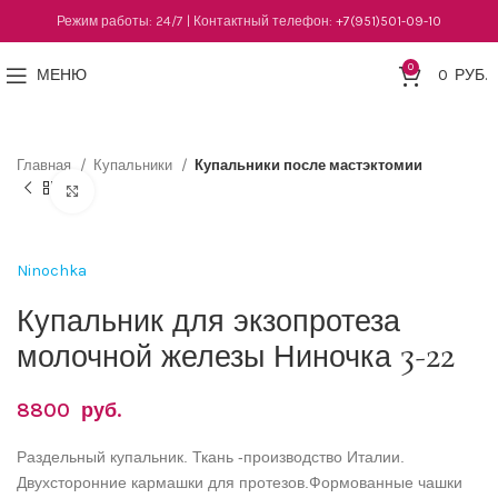
Режим работы: 24/7 | Контактный телефон:
+7(951)501-09-10
0
МЕНЮ
0
РУБ.
Главная
Купальники
Купальники после мастэктомии
Нажмите, чтобы увеличить
Ninochka
Купальник для экзопротеза
молочной железы Ниночка 3-22
8800
руб.
Раздельный купальник. Ткань -производство Италии.
Двухсторонние кармашки для протезов.Формованные чашки