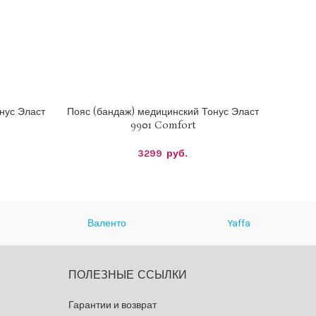
нус Эласт
Пояс (бандаж) медицинский Тонус Эласт
Банда
ВЫБЕРИТЕ ПАРАМЕТРЫ
ВЫБЕРИ
9901 Comfort
Эласт
3299
руб.
Валенто
Yaffa
ПОЛЕЗНЫЕ ССЫЛКИ
Гарантии и возврат