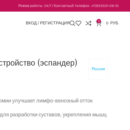
Режим работы: 24/7 | Контактный телефон:
+7(951)501-09-10
0
ВХОД / РЕГИСТРАЦИЯ
0
РУБ.
стройство (эспандер)
Россия
омии улучшает лимфо-венозный отток
для разработки суставов, укрепления мышц