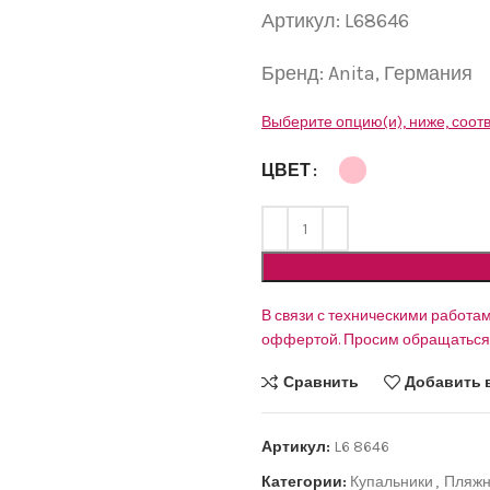
Артикул:
L
6
86
4
6
Бренд:
Anita,
Германи
я
Выберите опцию(и), ниже, соот
ЦВЕТ
В связи с техническими работам
оффертой. Просим обращаться 
Сравнить
Добавить 
Артикул:
L6 8646
Категории:
Купальники
,
Пляжн