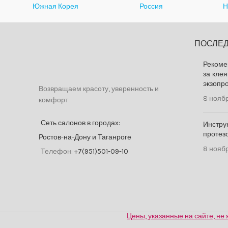
Южная Корея
Россия
Н
ПОСЛЕД
Рекоме
за кле
экзопр
Возвращаем красоту, уверенность и
8 ноябр
комфорт
Сеть салонов в городах:
Инстру
протез
Ростов-на-Дону и Таганроге
8 ноябр
Телефон:
+7(951)501-09-10
Цены, указанные на сайте, н