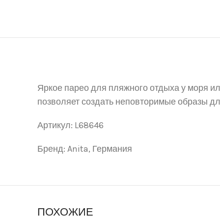
Яркое
парео
для пляжно
го
отдыха
у моря и
позволяет создать неповторимые образы 
Артикул:
L
6
86
4
6
Бренд:
Anita,
Германи
я
ПОХОЖИЕ