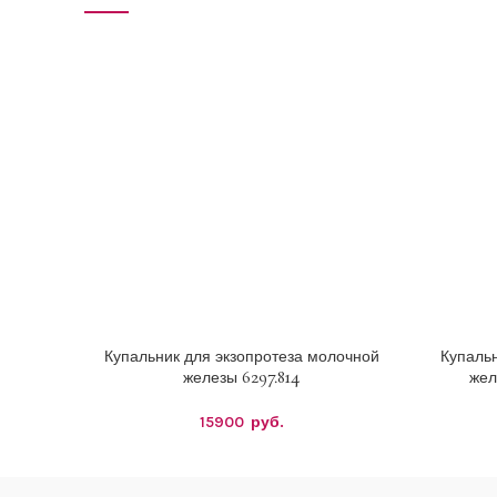
Купальник для экзопротеза молочной
Купальн
ВЫБЕРИТЕ ПАРАМЕТРЫ
ВЫБЕРИТ
железы 6297.814
жел
15900
руб.