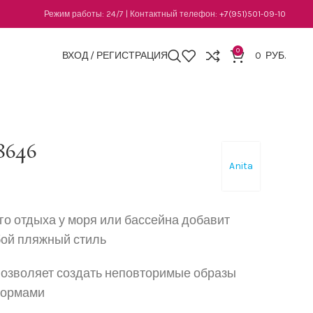
Режим работы: 24/7 | Контактный телефон:
+7(951)501-09-10
0
ВХОД / РЕГИСТРАЦИЯ
0
РУБ.
8646
Anita
го
отдыха
у моря или бассейна
добавит
бой пляжный стиль
озволяет создать неповторимые образы
формами