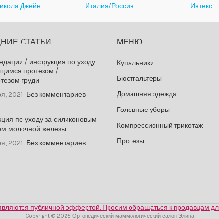
икола Джейн
Италия/Россия
Интекс
НИЕ СТАТЬИ
МЕНЮ
ндации / инструкция по уходу
Купальники
ящимся протезом /
Бюстгальтеры
отезом груди
Домашняя одежда
я, 2021
Без комментариев
Головные уборы
кция по уходу за силиконовым
Компрессионный трикотаж
ом молочной железы
Протезы
я, 2021
Без комментариев
е являются публичной оффертой. Просим обращаться к продавцам для
Copyright © 2025 Ортопедический маммологический салон Элина