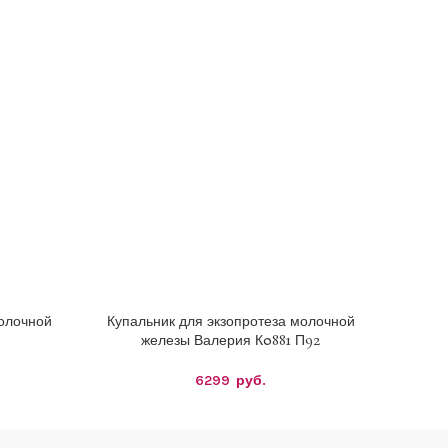
молочной
Купальник для экзопротеза молочной
Купал
ВЫБЕРИТЕ ПАРАМЕТРЫ
ВЫБЕРИ
железы Валерия К0881 П92
6299
руб.