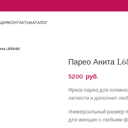
АЦИЯ
КОНТАКТЫ
КАТАЛОГ
ита L68646
ичить
Парео Анита L6
5200
руб.
Яркое
парео
для пляжно
легкости и дополнит лю
Универсальный размер п
для женщин с любыми 