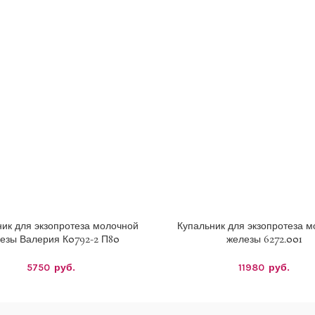
ик для экзопротеза молочной
Купальник для экзопротеза 
Е ПАРАМЕТРЫ
ВЫБЕРИТЕ ПАРАМЕТРЫ
езы Валерия К0792-2 П80
железы 6272.001
5750
руб.
11980
руб.