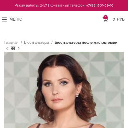
Режим работы: 24/7 | Контактный телефон:
+7(951)501-09-10
0
МЕНЮ
0
РУБ.
Главная
Бюстгальтеры
Бюстгальтеры после мастэктомии