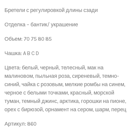
Бретел
и с
регулировк
ой
длины сзади
Отделка – бантик/ украшение
Объем: 70 75 80 85
Чашка:
A
B
C
D
Цвета: белый, черный, телесный, мак на
малиновом, пыльная роза, сиреневый, темно-
синий, чайка с розовым, мелкие ромбы на синем,
черное с белыми точками, красный, морской
туман, темный джинс, арктика, горошки на пионе,
орех с бирюзой, орнамент на сером, шарм, перец
Артикул: 860