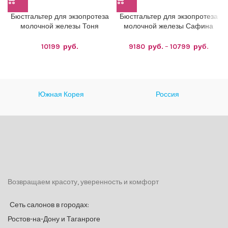
Бюстгальтер для экзопротеза
Бюстгальтер для экзопротеза
молочной железы Тоня
молочной железы Сафина
10199
руб.
9180
руб.
–
10799
руб.
Диап
цен: 
руб.
107
руб
Южная Корея
Россия
Возвращаем красоту, уверенность и комфорт
Сеть салонов в городах:
Ростов-на-Дону и Таганроге