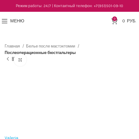
Режим работы: 24/7 | Контактный телефон:
+7(951)501-09-10
0
МЕНЮ
0
РУБ.
Главная
Белье после мастэктомии
Послеоперационные бюстгальтеры
Нажмите, чтобы увеличить
Valeria